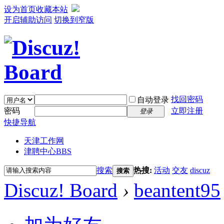
设为首页
收藏本站
开启辅助访问
切换到窄版
找回密码
自动登录
密码
立即注册
登录
快捷导航
天津工作网
津聘中心
BBS
搜索
热搜:
活动
交友
discuz
搜索
Discuz! Board
›
beantent95