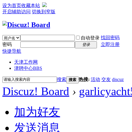
设为首页
收藏本站
开启辅助访问
切换到窄版
找回密码
自动登录
密码
立即注册
登录
快捷导航
天津工作网
津聘中心
BBS
搜索
热搜:
活动
交友
discuz
搜索
Discuz! Board
›
garlicyacht
加为好友
发送消息