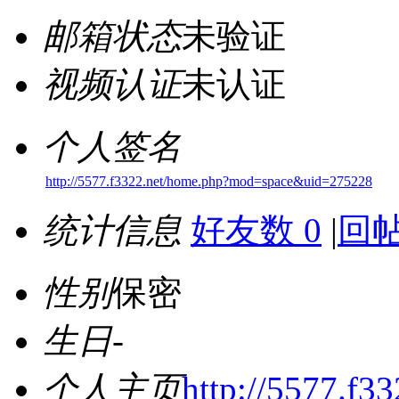
邮箱状态
未验证
视频认证
未认证
个人签名
http://5577.f3322.net/home.php?mod=space&uid=275228
统计信息
好友数 0
|
回帖
性别
保密
生日
-
个人主页
http://5577.f3