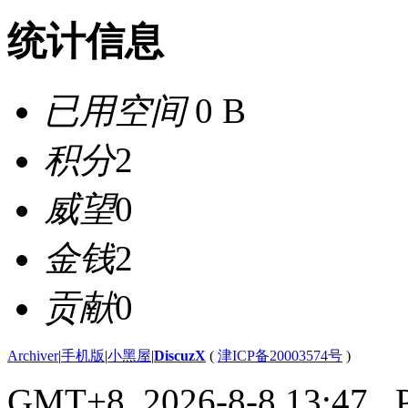
统计信息
已用空间
0 B
积分
2
威望
0
金钱
2
贡献
0
Archiver
|
手机版
|
小黑屋
|
DiscuzX
(
津ICP备20003574号
)
GMT+8, 2026-8-8 13:47
, 