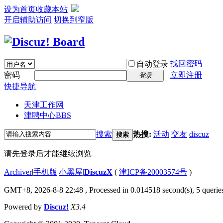
设为首页
收藏本站
开启辅助访问
切换到窄版
找回密码
自动登录
密码
立即注册
登录
快捷导航
天津工作网
津聘中心
BBS
搜索
热搜:
活动
交友
discuz
搜索
请先登录后才能继续浏览
Archiver
|
手机版
|
小黑屋
|
DiscuzX
(
津ICP备20003574号
)
GMT+8, 2026-8-8 22:48
, Processed in 0.014518 second(s), 5 queries
Powered by
Discuz!
X3.4