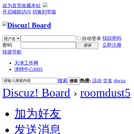
设为首页
收藏本站
开启辅助访问
切换到窄版
找回密码
自动登录
密码
立即注册
登录
快捷导航
天津工作网
津聘中心
BBS
搜索
热搜:
活动
交友
discuz
搜索
Discuz! Board
›
roomdust5
加为好友
发送消息