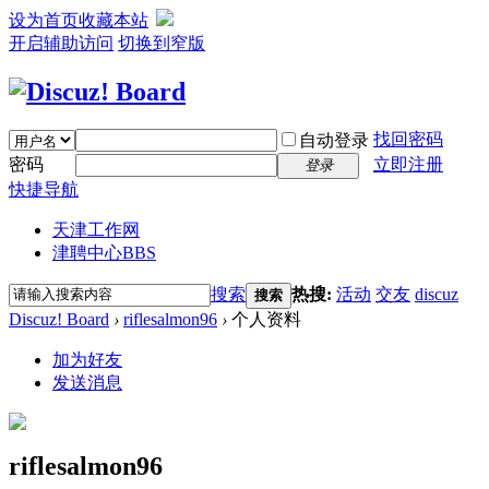
设为首页
收藏本站
开启辅助访问
切换到窄版
找回密码
自动登录
密码
立即注册
登录
快捷导航
天津工作网
津聘中心
BBS
搜索
热搜:
活动
交友
discuz
搜索
Discuz! Board
›
riflesalmon96
›
个人资料
加为好友
发送消息
riflesalmon96