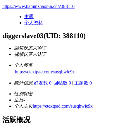
https://www.tianjinzhaopin.cn/?388110
主题
个人资料
diggerslave03
(UID: 388110)
邮箱状态
未验证
视频认证
未认证
个人签名
https://etextpad.com/susqhwie9x
统计信息
好友数 0
|
回帖数 0
|
主题数 0
性别
保密
生日
-
个人主页
https://etextpad.com/susqhwie9x
活跃概况