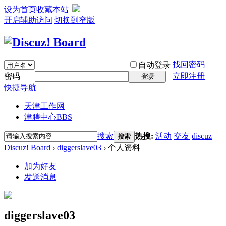
设为首页
收藏本站
开启辅助访问
切换到窄版
找回密码
自动登录
密码
立即注册
登录
快捷导航
天津工作网
津聘中心
BBS
搜索
热搜:
活动
交友
discuz
搜索
Discuz! Board
›
diggerslave03
›
个人资料
加为好友
发送消息
diggerslave03