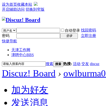
设为首页
收藏本站
开启辅助访问
切换到窄版
找回密码
自动登录
密码
立即注册
登录
快捷导航
天津工作网
津聘中心
BBS
搜索
热搜:
活动
交友
discuz
搜索
Discuz! Board
›
owlburma0
加为好友
发送消息