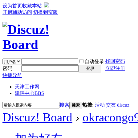
设为首页
收藏本站
开启辅助访问
切换到窄版
找回密码
自动登录
密码
立即注册
登录
快捷导航
天津工作网
津聘中心
BBS
搜索
热搜:
活动
交友
discuz
搜索
Discuz! Board
›
okracongo