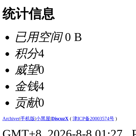
统计信息
已用空间
0 B
积分
4
威望
0
金钱
4
贡献
0
Archiver
|
手机版
|
小黑屋
|
DiscuzX
(
津ICP备20003574号
)
GMT+8, 2026-8-8 01:27
, 