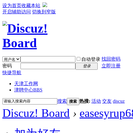
设为首页
收藏本站
开启辅助访问
切换到窄版
找回密码
自动登录
密码
立即注册
登录
快捷导航
天津工作网
津聘中心
BBS
搜索
热搜:
活动
交友
discuz
搜索
Discuz! Board
›
easesyrup6