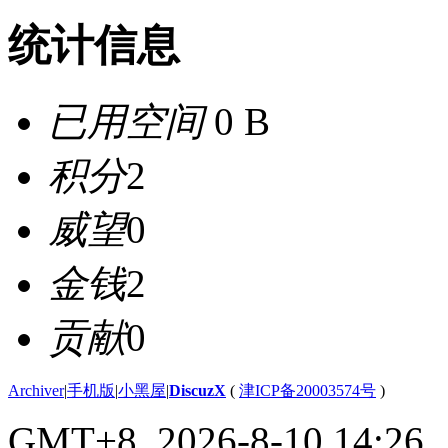
统计信息
已用空间
0 B
积分
2
威望
0
金钱
2
贡献
0
Archiver
|
手机版
|
小黑屋
|
DiscuzX
(
津ICP备20003574号
)
GMT+8, 2026-8-10 14:26
,