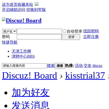
设为首页
收藏本站
开启辅助访问
切换到窄版
找回密码
自动登录
密码
立即注册
登录
快捷导航
天津工作网
津聘中心
BBS
搜索
热搜:
活动
交友
discuz
搜索
Discuz! Board
›
kisstrial37
加为好友
发送消息