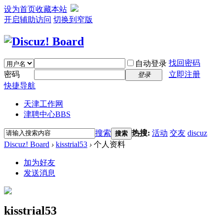
设为首页
收藏本站
开启辅助访问
切换到窄版
找回密码
自动登录
密码
立即注册
登录
快捷导航
天津工作网
津聘中心
BBS
搜索
热搜:
活动
交友
discuz
搜索
Discuz! Board
›
kisstrial53
›
个人资料
加为好友
发送消息
kisstrial53