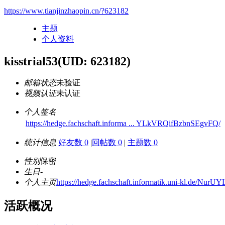
https://www.tianjinzhaopin.cn/?623182
主题
个人资料
kisstrial53
(UID: 623182)
邮箱状态
未验证
视频认证
未认证
个人签名
https://hedge.fachschaft.informa ... YLkVRQifBzbnSEgvFQ/
统计信息
好友数 0
|
回帖数 0
|
主题数 0
性别
保密
生日
-
个人主页
https://hedge.fachschaft.informatik.uni-kl.de/N
活跃概况