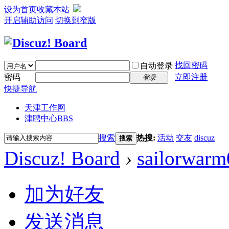
设为首页
收藏本站
开启辅助访问
切换到窄版
找回密码
自动登录
密码
立即注册
登录
快捷导航
天津工作网
津聘中心
BBS
搜索
热搜:
活动
交友
discuz
搜索
Discuz! Board
›
sailorwarm
加为好友
发送消息