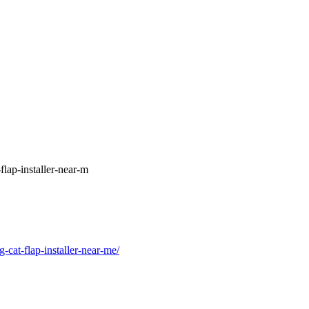
lap-installer-near-m
cat-flap-installer-near-me/