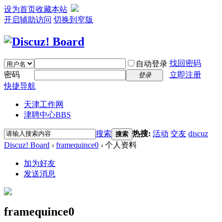
设为首页
收藏本站
开启辅助访问
切换到窄版
找回密码
自动登录
密码
立即注册
登录
快捷导航
天津工作网
津聘中心
BBS
搜索
热搜:
活动
交友
discuz
搜索
Discuz! Board
›
framequince0
›
个人资料
加为好友
发送消息
framequince0