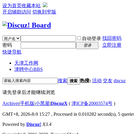
设为首页
收藏本站
开启辅助访问
切换到窄版
找回密码
自动登录
密码
立即注册
登录
快捷导航
天津工作网
津聘中心
BBS
搜索
热搜:
活动
交友
discuz
搜索
请先登录后才能继续浏览
Archiver
|
手机版
|
小黑屋
|
DiscuzX
(
津ICP备20003574号
)
GMT+8, 2026-8-9 15:27
, Processed in 0.010282 second(s), 5 queries
Powered by
Discuz!
X3.4