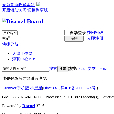
设为首页
收藏本站
开启辅助访问
切换到窄版
找回密码
自动登录
密码
立即注册
登录
快捷导航
天津工作网
津聘中心
BBS
搜索
热搜:
活动
交友
discuz
搜索
请先登录后才能继续浏览
Archiver
|
手机版
|
小黑屋
|
DiscuzX
(
津ICP备20003574号
)
GMT+8, 2026-8-6 14:06
, Processed in 0.013829 second(s), 5 queries
Powered by
Discuz!
X3.4