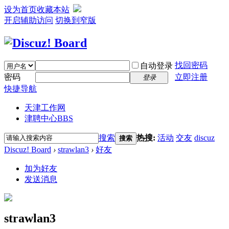
设为首页
收藏本站
开启辅助访问
切换到窄版
找回密码
自动登录
密码
立即注册
登录
快捷导航
天津工作网
津聘中心
BBS
搜索
热搜:
活动
交友
discuz
搜索
Discuz! Board
›
strawlan3
›
好友
加为好友
发送消息
strawlan3