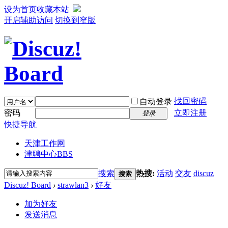
设为首页
收藏本站
开启辅助访问
切换到窄版
找回密码
自动登录
密码
立即注册
登录
快捷导航
天津工作网
津聘中心
BBS
搜索
热搜:
活动
交友
discuz
搜索
Discuz! Board
›
strawlan3
›
好友
加为好友
发送消息