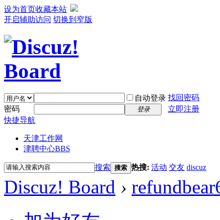
设为首页
收藏本站
开启辅助访问
切换到窄版
找回密码
自动登录
密码
立即注册
登录
快捷导航
天津工作网
津聘中心
BBS
搜索
热搜:
活动
交友
discuz
搜索
Discuz! Board
›
refundbear