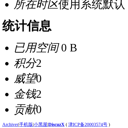
所在时区
使用系统默认
统计信息
已用空间
0 B
积分
2
威望
0
金钱
2
贡献
0
Archiver
|
手机版
|
小黑屋
|
DiscuzX
(
津ICP备20003574号
)