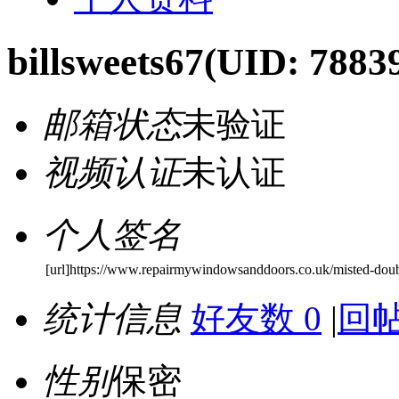
billsweets67
(UID: 7883
邮箱状态
未验证
视频认证
未认证
个人签名
[url]https://www.repairmywindowsanddoors.co.uk/misted-doubl
统计信息
好友数 0
|
回帖
性别
保密