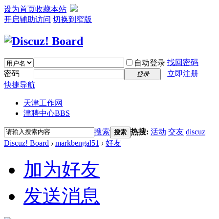
设为首页
收藏本站
开启辅助访问
切换到窄版
找回密码
自动登录
密码
立即注册
登录
快捷导航
天津工作网
津聘中心
BBS
搜索
热搜:
活动
交友
discuz
搜索
Discuz! Board
›
markbengal51
›
好友
加为好友
发送消息