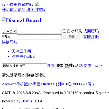
设为首页
收藏本站
开启辅助访问
切换到窄版
找回密码
自动登录
密码
立即注册
登录
快捷导航
天津工作网
津聘中心
BBS
搜索
热搜:
活动
交友
discuz
搜索
请先登录后才能继续浏览
Archiver
|
手机版
|
小黑屋
|
DiscuzX
(
津ICP备20003574号
)
GMT+8, 2026-8-8 20:48
, Processed in 0.010169 second(s), 5 queries
Powered by
Discuz!
X3.4