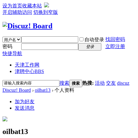
设为首页
收藏本站
开启辅助访问
切换到窄版
找回密码
自动登录
密码
立即注册
登录
快捷导航
天津工作网
津聘中心
BBS
搜索
热搜:
活动
交友
discuz
搜索
Discuz! Board
›
oilbat13
›
个人资料
加为好友
发送消息
oilbat13