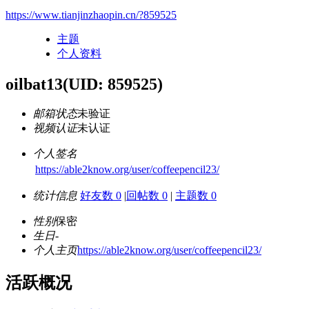
https://www.tianjinzhaopin.cn/?859525
主题
个人资料
oilbat13
(UID: 859525)
邮箱状态
未验证
视频认证
未认证
个人签名
https://able2know.org/user/coffeepencil23/
统计信息
好友数 0
|
回帖数 0
|
主题数 0
性别
保密
生日
-
个人主页
https://able2know.org/user/coffeepencil23/
活跃概况