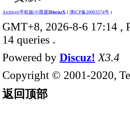
Archiver
|
手机版
|
小黑屋
|
DiscuzX
(
津ICP备20003574号
)
GMT+8, 2026-8-6 17:14
, 
14 queries .
Powered by
Discuz!
X3.4
Copyright © 2001-2020, Te
返回顶部