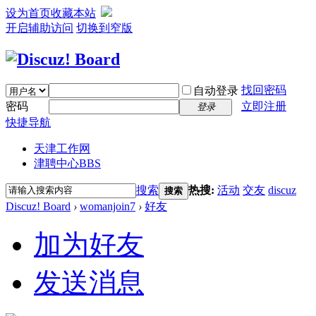
设为首页
收藏本站
开启辅助访问
切换到窄版
找回密码
自动登录
密码
立即注册
登录
快捷导航
天津工作网
津聘中心
BBS
搜索
热搜:
活动
交友
discuz
搜索
Discuz! Board
›
womanjoin7
›
好友
加为好友
发送消息