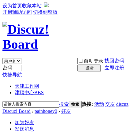
设为首页
收藏本站
开启辅助访问
切换到窄版
找回密码
自动登录
密码
立即注册
登录
快捷导航
天津工作网
津聘中心
BBS
搜索
热搜:
活动
交友
discuz
搜索
Discuz! Board
›
painhoney0
›
好友
加为好友
发送消息