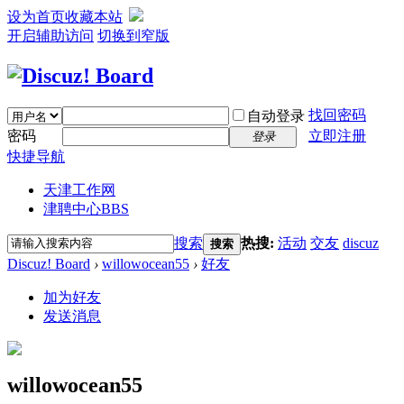
设为首页
收藏本站
开启辅助访问
切换到窄版
找回密码
自动登录
密码
立即注册
登录
快捷导航
天津工作网
津聘中心
BBS
搜索
热搜:
活动
交友
discuz
搜索
Discuz! Board
›
willowocean55
›
好友
加为好友
发送消息
willowocean55