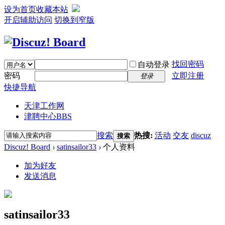
设为首页
收藏本站
开启辅助访问
切换到窄版
找回密码
自动登录
密码
立即注册
登录
快捷导航
天津工作网
津聘中心
BBS
搜索
热搜:
活动
交友
discuz
搜索
Discuz! Board
›
satinsailor33
›
个人资料
加为好友
发送消息
satinsailor33