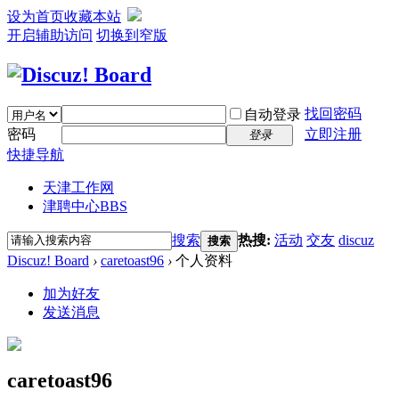
设为首页
收藏本站
开启辅助访问
切换到窄版
找回密码
自动登录
密码
立即注册
登录
快捷导航
天津工作网
津聘中心
BBS
搜索
热搜:
活动
交友
discuz
搜索
Discuz! Board
›
caretoast96
›
个人资料
加为好友
发送消息
caretoast96