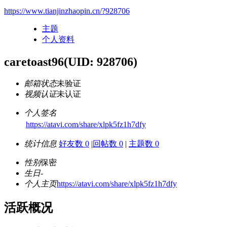
https://www.tianjinzhaopin.cn/?928706
主题
个人资料
caretoast96
(UID: 928706)
邮箱状态
未验证
视频认证
未认证
个人签名
https://atavi.com/share/xlpk5fz1h7dfy
统计信息
好友数 0
|
回帖数 0
|
主题数 0
性别
保密
生日
-
个人主页
https://atavi.com/share/xlpk5fz1h7dfy
活跃概况