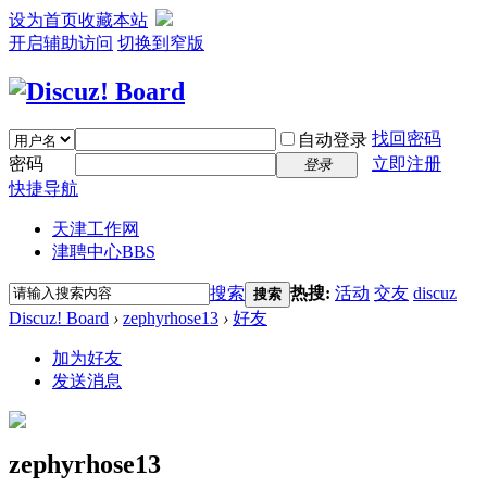
设为首页
收藏本站
开启辅助访问
切换到窄版
找回密码
自动登录
密码
立即注册
登录
快捷导航
天津工作网
津聘中心
BBS
搜索
热搜:
活动
交友
discuz
搜索
Discuz! Board
›
zephyrhose13
›
好友
加为好友
发送消息
zephyrhose13