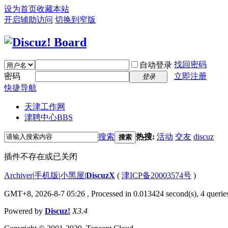
设为首页
收藏本站
开启辅助访问
切换到窄版
找回密码
自动登录
密码
立即注册
登录
快捷导航
天津工作网
津聘中心
BBS
搜索
热搜:
活动
交友
discuz
搜索
插件不存在或已关闭
Archiver
|
手机版
|
小黑屋
|
DiscuzX
(
津ICP备20003574号
)
GMT+8, 2026-8-7 05:26
, Processed in 0.013424 second(s), 4 queries
Powered by
Discuz!
X3.4