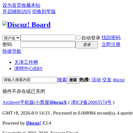
设为首页
收藏本站
开启辅助访问
切换到窄版
找回密码
自动登录
密码
立即注册
登录
快捷导航
天津工作网
津聘中心
BBS
搜索
热搜:
活动
交友
discuz
搜索
插件不存在或已关闭
Archiver
|
手机版
|
小黑屋
|
DiscuzX
(
津ICP备20003574号
)
GMT+8, 2026-8-9 14:33
, Processed in 0.008984 second(s), 4 queries
Powered by
Discuz!
X3.4