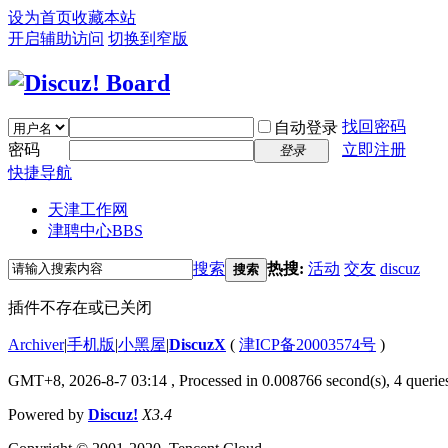
设为首页
收藏本站
开启辅助访问
切换到窄版
找回密码
自动登录
密码
立即注册
登录
快捷导航
天津工作网
津聘中心
BBS
搜索
热搜:
活动
交友
discuz
搜索
插件不存在或已关闭
Archiver
|
手机版
|
小黑屋
|
DiscuzX
(
津ICP备20003574号
)
GMT+8, 2026-8-7 03:14
, Processed in 0.008766 second(s), 4 queries
Powered by
Discuz!
X3.4