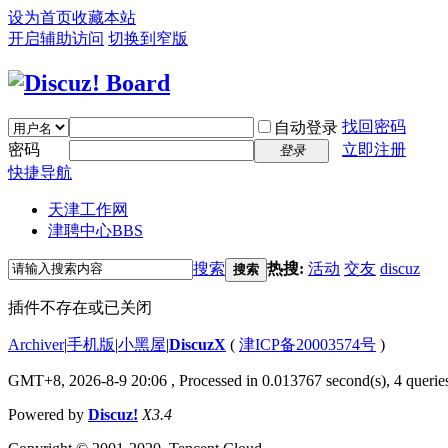
设为首页
收藏本站
开启辅助访问
切换到窄版
找回密码
自动登录
密码
立即注册
登录
快捷导航
天津工作网
津聘中心
BBS
搜索
热搜:
活动
交友
discuz
搜索
插件不存在或已关闭
Archiver
|
手机版
|
小黑屋
|
DiscuzX
(
津ICP备20003574号
)
GMT+8, 2026-8-9 20:06
, Processed in 0.013767 second(s), 4 queries
Powered by
Discuz!
X3.4