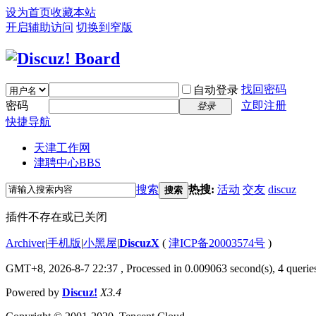
设为首页
收藏本站
开启辅助访问
切换到窄版
找回密码
自动登录
密码
立即注册
登录
快捷导航
天津工作网
津聘中心
BBS
搜索
热搜:
活动
交友
discuz
搜索
插件不存在或已关闭
Archiver
|
手机版
|
小黑屋
|
DiscuzX
(
津ICP备20003574号
)
GMT+8, 2026-8-7 22:37
, Processed in 0.009063 second(s), 4 queries
Powered by
Discuz!
X3.4