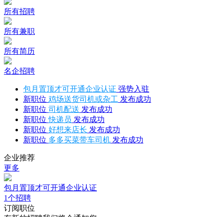
所有招聘
所有兼职
所有简历
名企招聘
包月置顶才可开通企业认证
强势入驻
新职位
鸡场送货司机或杂工
发布成功
新职位
司机配送
发布成功
新职位
快递员
发布成功
新职位
好想来店长
发布成功
新职位
多多买菜带车司机
发布成功
企业推荐
更多
包月置顶才可开通企业认证
1个招聘
订阅职位