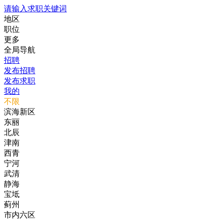
请输入求职关键词
地区
职位
更多
全局导航
招聘
发布招聘
发布求职
我的
不限
滨海新区
东丽
北辰
津南
西青
宁河
武清
静海
宝坻
蓟州
市内六区