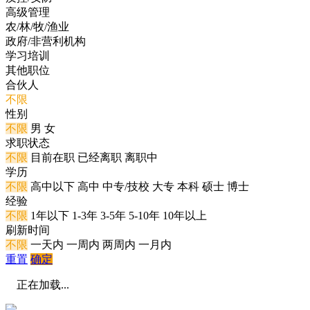
高级管理
农/林/牧/渔业
政府/非营利机构
学习培训
其他职位
合伙人
不限
性别
不限
男
女
求职状态
不限
目前在职
已经离职
离职中
学历
不限
高中以下
高中
中专/技校
大专
本科
硕士
博士
经验
不限
1年以下
1-3年
3-5年
5-10年
10年以上
刷新时间
不限
一天内
一周内
两周内
一月内
重置
确定
正在加载...