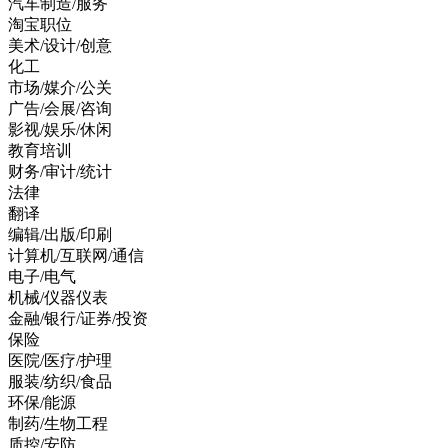
汽车制造/服务
淘宝职位
美术/设计/创意
化工
市场/媒介/公关
广告/会展/咨询
影视/娱乐/休闲
教育培训
财务/审计/统计
法律
翻译
编辑/出版/印刷
计算机/互联网/通信
电子/电气
机械/仪器仪表
金融/银行/证券/投资
保险
医院/医疗/护理
服装/纺织/食品
环保/能源
制药/生物工程
质控/安防