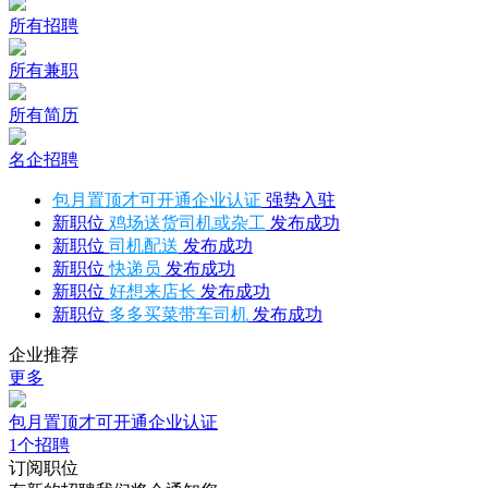
所有招聘
所有兼职
所有简历
名企招聘
包月置顶才可开通企业认证
强势入驻
新职位
鸡场送货司机或杂工
发布成功
新职位
司机配送
发布成功
新职位
快递员
发布成功
新职位
好想来店长
发布成功
新职位
多多买菜带车司机
发布成功
企业推荐
更多
包月置顶才可开通企业认证
1个招聘
订阅职位