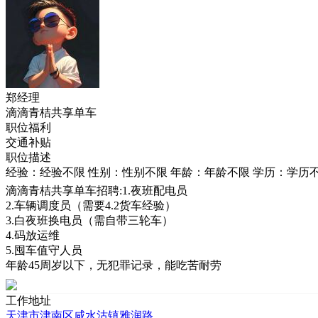
郑经理
滴滴青桔共享单车
职位福利
交通补贴
职位描述
经验：经验不限
性别：性别不限
年龄：年龄不限
学历：学历
滴滴青桔共享单车招聘:1.夜班配电员
2.车辆调度员（需要4.2货车经验）
3.白夜班换电员（需自带三轮车）
4.码放运维
5.囤车值守人员
年龄45周岁以下，无犯罪记录，能吃苦耐劳
工作地址
天津市津南区咸水沽镇雅润路