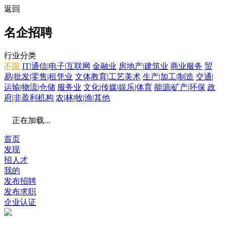
返回
名企招聘
行业分类
不限
IT|通信|电子|互联网
金融业
房地产|建筑业
商业服务
贸
易|批发|零售|租凭业
文体教育|工艺美术
生产|加工|制造
交通|
运输|物流|仓储
服务业
文化|传媒|娱乐|体育
能源|矿产|环保
政
府|非盈利机构
农|林|牧|渔|其他
正在加载...
首页
发现
招人才
我的
发布招聘
发布求职
企业认证