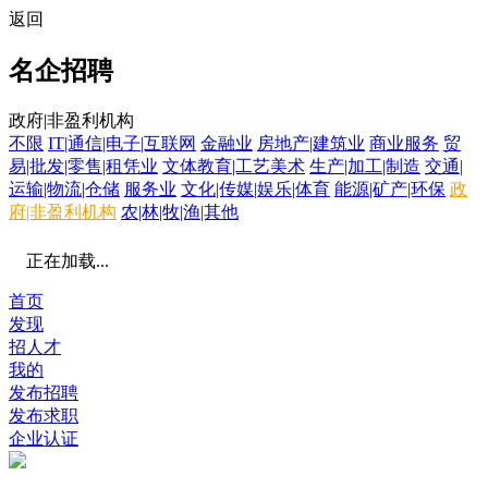
返回
名企招聘
政府|非盈利机构
不限
IT|通信|电子|互联网
金融业
房地产|建筑业
商业服务
贸
易|批发|零售|租凭业
文体教育|工艺美术
生产|加工|制造
交通|
运输|物流|仓储
服务业
文化|传媒|娱乐|体育
能源|矿产|环保
政
府|非盈利机构
农|林|牧|渔|其他
正在加载...
首页
发现
招人才
我的
发布招聘
发布求职
企业认证