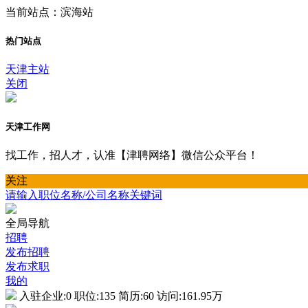
当前站点：滨海站
热门站点
天津主站
关闭
天津工作网
找工作，招人才，认准【津聘网络】微信公众平台！
关注
请输入职位名称/公司名称关键词
全局导航
招聘
发布招聘
发布求职
我的
入驻企业:
0
职位:
135
简历:
60
访问:
161.95万