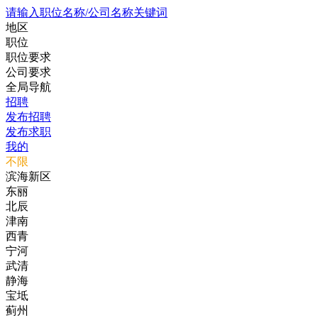
请输入职位名称/公司名称关键词
地区
职位
职位要求
公司要求
全局导航
招聘
发布招聘
发布求职
我的
不限
滨海新区
东丽
北辰
津南
西青
宁河
武清
静海
宝坻
蓟州