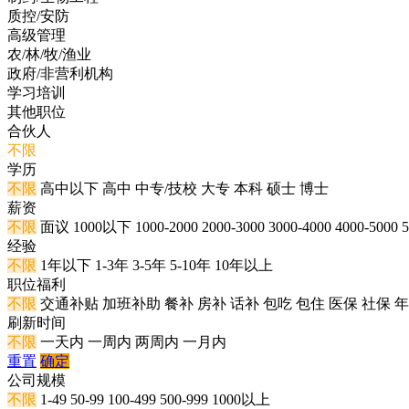
质控/安防
高级管理
农/林/牧/渔业
政府/非营利机构
学习培训
其他职位
合伙人
不限
学历
不限
高中以下
高中
中专/技校
大专
本科
硕士
博士
薪资
不限
面议
1000以下
1000-2000
2000-3000
3000-4000
4000-5000
5
经验
不限
1年以下
1-3年
3-5年
5-10年
10年以上
职位福利
不限
交通补贴
加班补助
餐补
房补
话补
包吃
包住
医保
社保
年
刷新时间
不限
一天内
一周内
两周内
一月内
重置
确定
公司规模
不限
1-49
50-99
100-499
500-999
1000以上