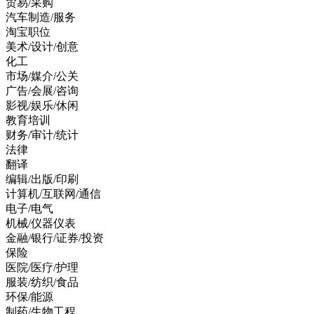
贸易/采购
汽车制造/服务
淘宝职位
美术/设计/创意
化工
市场/媒介/公关
广告/会展/咨询
影视/娱乐/休闲
教育培训
财务/审计/统计
法律
翻译
编辑/出版/印刷
计算机/互联网/通信
电子/电气
机械/仪器仪表
金融/银行/证券/投资
保险
医院/医疗/护理
服装/纺织/食品
环保/能源
制药/生物工程