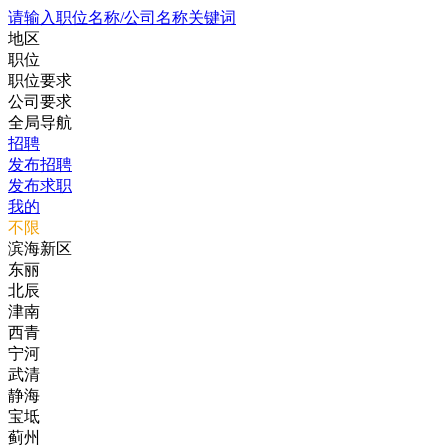
请输入职位名称/公司名称关键词
地区
职位
职位要求
公司要求
全局导航
招聘
发布招聘
发布求职
我的
不限
滨海新区
东丽
北辰
津南
西青
宁河
武清
静海
宝坻
蓟州