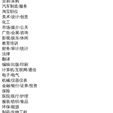
贸易/采购
汽车制造/服务
淘宝职位
美术/设计/创意
化工
市场/媒介/公关
广告/会展/咨询
影视/娱乐/休闲
教育培训
财务/审计/统计
法律
翻译
编辑/出版/印刷
计算机/互联网/通信
电子/电气
机械/仪器仪表
金融/银行/证券/投资
保险
医院/医疗/护理
服装/纺织/食品
环保/能源
制药/生物工程