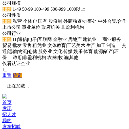
公司规模
不限
1-49
50-99
100-499
500-999
1000以上
公司性质
不限
私营
个体户
国有
股份制
外商独资/办事处
中外合资/合作
上市公司
事业单位
政府机关
非盈利机构
公司行业
不限
IT|通信|电子|互联网
金融业
房地产|建筑业
商业服务
贸易|批发|零售|租凭业
文体教育|工艺美术
生产|加工|制造
交
通|运输|物流|仓储
服务业
文化|传媒|娱乐|体育
能源|矿产|环
保
政府|非盈利机构
农|林|牧|渔|其他
仅看认证企业
重置
确定
正在加载...
首页
发现
招人才
我的
发布招聘