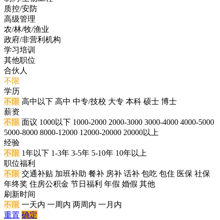
质控/安防
高级管理
农/林/牧/渔业
政府/非营利机构
学习培训
其他职位
合伙人
不限
学历
不限
高中以下
高中
中专/技校
大专
本科
硕士
博士
薪资
不限
面议
1000以下
1000-2000
2000-3000
3000-4000
4000-5000
5000-8000
8000-12000
12000-20000
20000以上
经验
不限
1年以下
1-3年
3-5年
5-10年
10年以上
职位福利
不限
交通补贴
加班补助
餐补
房补
话补
包吃
包住
医保
社保
年终奖
住房公积金
节日福利
年假
婚假
其他
刷新时间
不限
一天内
一周内
两周内
一月内
重置
确定