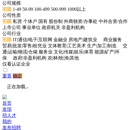
公司规模
不限
1-49
50-99
100-499
500-999
1000以上
公司性质
不限
私营
个体户
国有
股份制
外商独资/办事处
中外合资/合作
上市公司
事业单位
政府机关
非盈利机构
公司行业
不限
IT|通信|电子|互联网
金融业
房地产|建筑业
商业服务
贸易|批发|零售|租凭业
文体教育|工艺美术
生产|加工|制造
交
通|运输|物流|仓储
服务业
文化|传媒|娱乐|体育
能源|矿产|环
保
政府|非盈利机构
农|林|牧|渔|其他
仅看认证企业
重置
确定
正在加载...
首页
发现
招人才
我的
发布招聘