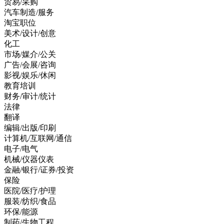
贸易/采购
汽车制造/服务
淘宝职位
美术/设计/创意
化工
市场/媒介/公关
广告/会展/咨询
影视/娱乐/休闲
教育培训
财务/审计/统计
法律
翻译
编辑/出版/印刷
计算机/互联网/通信
电子/电气
机械/仪器仪表
金融/银行/证券/投资
保险
医院/医疗/护理
服装/纺织/食品
环保/能源
制药/生物工程