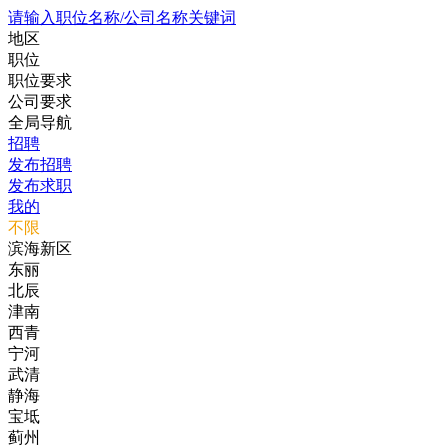
请输入职位名称/公司名称关键词
地区
职位
职位要求
公司要求
全局导航
招聘
发布招聘
发布求职
我的
不限
滨海新区
东丽
北辰
津南
西青
宁河
武清
静海
宝坻
蓟州