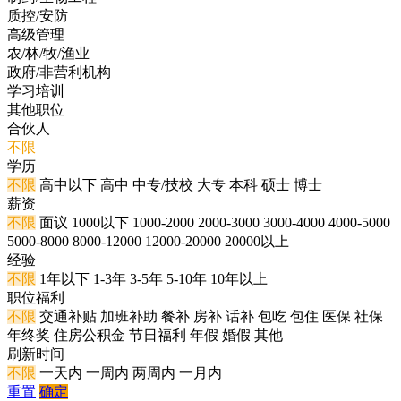
质控/安防
高级管理
农/林/牧/渔业
政府/非营利机构
学习培训
其他职位
合伙人
不限
学历
不限
高中以下
高中
中专/技校
大专
本科
硕士
博士
薪资
不限
面议
1000以下
1000-2000
2000-3000
3000-4000
4000-5000
5000-8000
8000-12000
12000-20000
20000以上
经验
不限
1年以下
1-3年
3-5年
5-10年
10年以上
职位福利
不限
交通补贴
加班补助
餐补
房补
话补
包吃
包住
医保
社保
年终奖
住房公积金
节日福利
年假
婚假
其他
刷新时间
不限
一天内
一周内
两周内
一月内
重置
确定