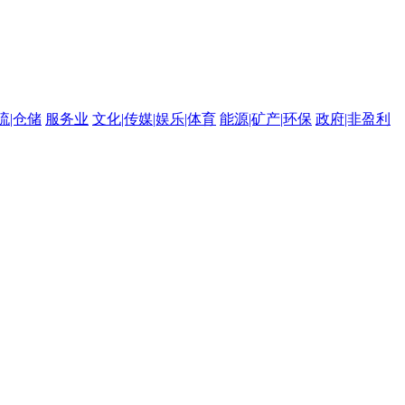
流|仓储
服务业
文化|传媒|娱乐|体育
能源|矿产|环保
政府|非盈利