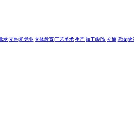
批发|零售|租凭业
文体教育|工艺美术
生产|加工|制造
交通|运输|物