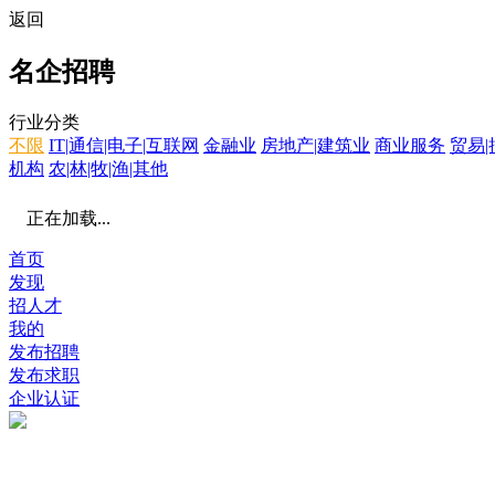
返回
名企招聘
行业分类
不限
IT|通信|电子|互联网
金融业
房地产|建筑业
商业服务
贸易|
机构
农|林|牧|渔|其他
正在加载...
首页
发现
招人才
我的
发布招聘
发布求职
企业认证