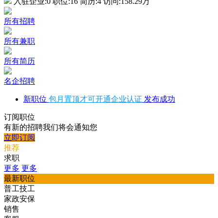
入驻企业:
0
职位:
16
简历:
4
访问:
158.29万
所有招聘
所有兼职
所有简历
名企招聘
新职位
包月置顶才可开通企业认证
发布成功
订阅职位
有新的招聘我们将会通知您
立即订阅
推荐
求职
更多
更多
最新职位
普工技工
家政安保
销售