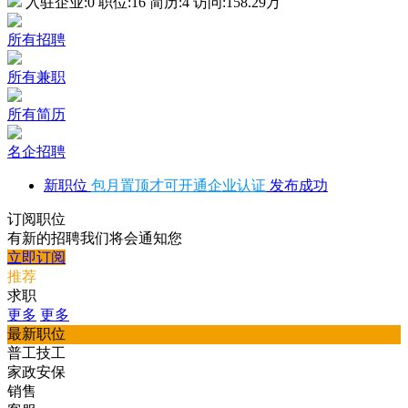
入驻企业:
0
职位:
16
简历:
4
访问:
158.29万
所有招聘
所有兼职
所有简历
名企招聘
新职位
包月置顶才可开通企业认证
发布成功
订阅职位
有新的招聘我们将会通知您
立即订阅
推荐
求职
更多
更多
最新职位
普工技工
家政安保
销售