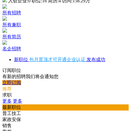
入驻企业:
0
职位:
16
简历:
4
访问:
158.29万
所有招聘
所有兼职
所有简历
名企招聘
新职位
包月置顶才可开通企业认证
发布成功
订阅职位
有新的招聘我们将会通知您
立即订阅
推荐
求职
更多
更多
最新职位
普工技工
家政安保
销售