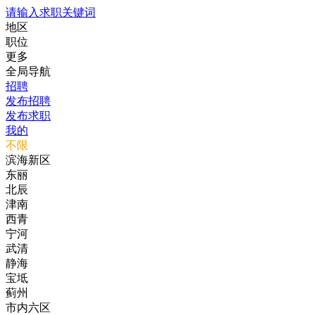
请输入求职关键词
地区
职位
更多
全局导航
招聘
发布招聘
发布求职
我的
不限
滨海新区
东丽
北辰
津南
西青
宁河
武清
静海
宝坻
蓟州
市内六区