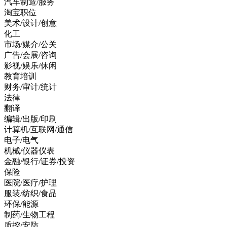
汽车制造/服务
淘宝职位
美术/设计/创意
化工
市场/媒介/公关
广告/会展/咨询
影视/娱乐/休闲
教育培训
财务/审计/统计
法律
翻译
编辑/出版/印刷
计算机/互联网/通信
电子/电气
机械/仪器仪表
金融/银行/证券/投资
保险
医院/医疗/护理
服装/纺织/食品
环保/能源
制药/生物工程
质控/安防