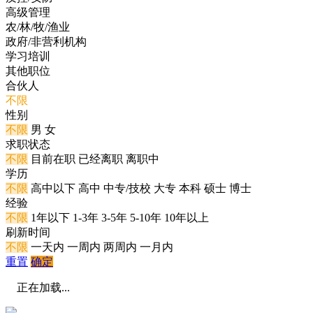
高级管理
农/林/牧/渔业
政府/非营利机构
学习培训
其他职位
合伙人
不限
性别
不限
男
女
求职状态
不限
目前在职
已经离职
离职中
学历
不限
高中以下
高中
中专/技校
大专
本科
硕士
博士
经验
不限
1年以下
1-3年
3-5年
5-10年
10年以上
刷新时间
不限
一天内
一周内
两周内
一月内
重置
确定
正在加载...